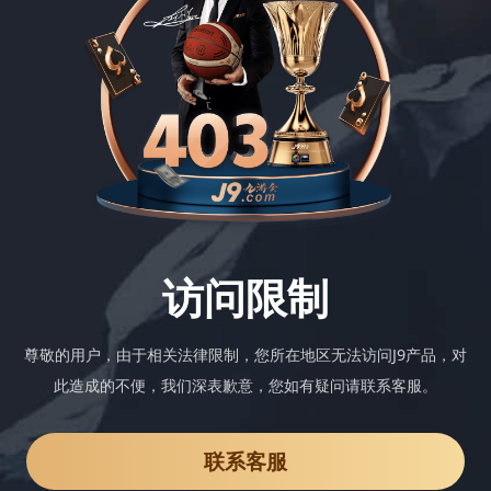
访问限制
尊敬的用户，由于相关法律限制，您所在地区无法访问J9产品，对
此造成的不便，我们深表歉意，您如有疑问请联系客服。
联系客服